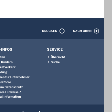
DRUCKEN
NACH OBEN
-INFOS
SERVICE
iten
Übersicht
 Kindern
Suche
aketverkehr
ndung
nen für Unternehmer
lefonie
um Datenschutz
nale Hinweise /
nal information