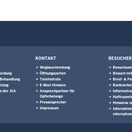
KONTAKT
BESUCHER
Wegbeschreibung
Besuchsze
bildung
Öffnungszeiten
Besuch mit
 Behandlung
Telefonliste
Brief- & P
ilung
E-Mail-Hinweis
Bankverbi
n der JVA
Ansprechpartner für
Informatio
Opferbelange
Haftraumte
Pressesprecher
Hinweise z
Impressum
Internatio
internatio