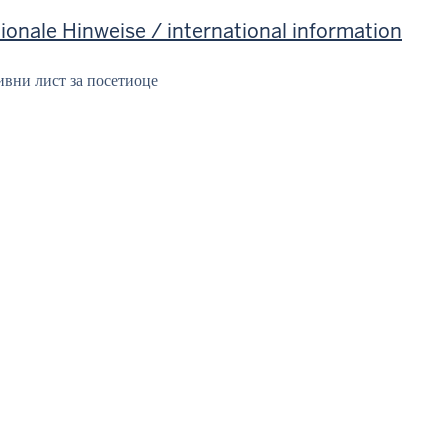
ionale Hinweise / international information
вни лист за посетиоце