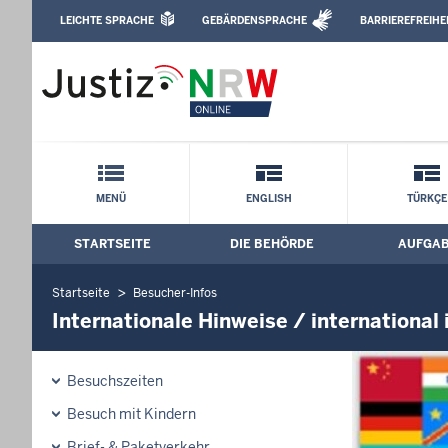
Direkt zum Inhalt
LEICHTE SPRACHE
GEBÄRDENSPRACHE
BARRIEREFREIHE
Leichte Sprache, Gebärdensprachenvideo u
Justizvollzugsanstalt Essen: Internation
Schnellnavigation mit Volltext-Suche
MENÜ
ENGLISH
TÜRKÇE
STARTSEITE
DIE BEHÖRDE
AUFGA
Hauptmenü: Hauptnavigation
Startseite
Besucher-Infos
Internationale Hinweise / international
Besuchszeiten
Besuch mit Kindern
Brief- & Paketverkehr