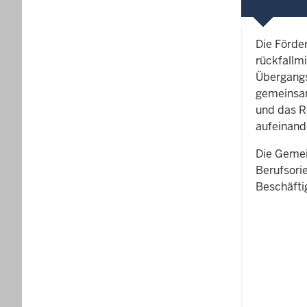
Die Förder
rückfallm
Übergangs
gemeinsam
und das R
aufeinand
Die Gemei
Berufsori
Beschäfti