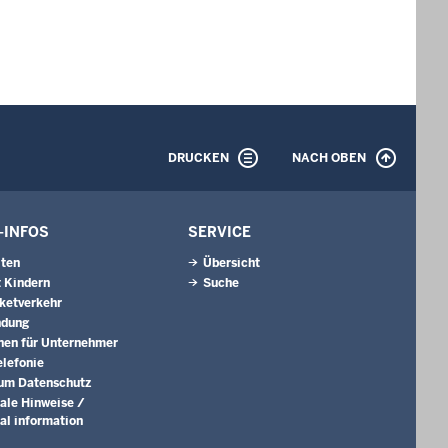
DRUCKEN
NACH OBEN
-INFOS
SERVICE
iten
Übersicht
 Kindern
Suche
aketverkehr
ndung
nen für Unternehmer
lefonie
um Datenschutz
nale Hinweise /
nal information