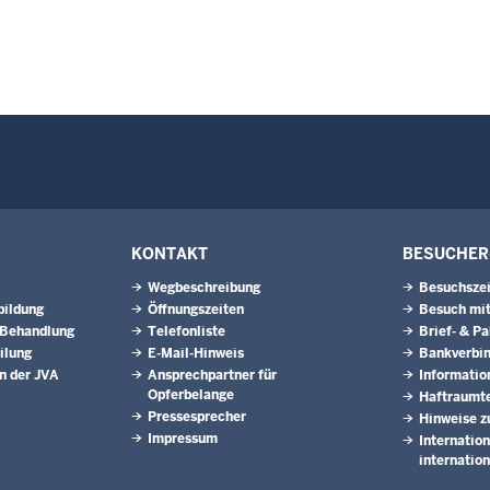
KONTAKT
BESUCHER
Wegbeschreibung
Besuchsze
bildung
Öffnungszeiten
Besuch mit
 Behandlung
Telefonliste
Brief- & P
ilung
E-Mail-Hinweis
Bankverbi
n der JVA
Ansprechpartner für
Informatio
Opferbelange
Haftraumte
Pressesprecher
Hinweise z
Impressum
Internatio
internatio